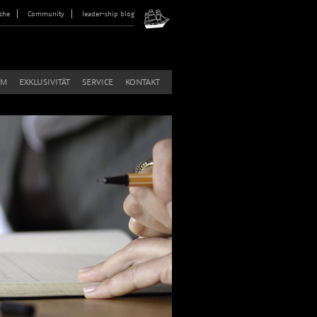
che
Community
leader-ship blog
AM
EXKLUSIVITÄT
SERVICE
KONTAKT