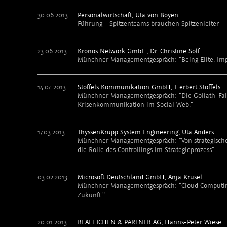
30.06.2013
Personalwirtschaft, Uta von Boyen
Führung - Spitzenteams brauchen Spitzenleiter
23.06.2013
Kronos Network GmbH, Dr. Christine Solf
Münchner Managementgespräch: "Being Elite. Impu
14.04.2013
Stoffels Kommunikation GmbH, Herbert Stoffels
Münchner Managementgespräch: "Die Goliath-Falle
Krisenkommunikation im Social Web."
17.03.2013
ThyssenKrupp System Engineering, Uta Anders
Münchner Managementgespräch: "Von strategisch
die Rolle des Controllings im Strategieprozess"
03.02.2013
Microsoft Deutschland GmbH, Anja Krusel
Münchner Managementgespräch: "Cloud Computing: 
Zukunft."
20.01.2013
BLAETTCHEN & PARTNER AG, Hanns-Peter Wiese